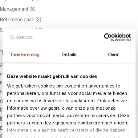
Management
(6)
Reference case
(2)
Soulbricks news
(10)
Tags
Toestemming
Details
Over
AI
avenue77
co-working
community
community building
coworking
Creatie
Cross-Channel Marketing
diversiteit
Deze website maakt gebruik van cookies
ESG-design
ESG-doelstellingen
futureproof kantoor
We gebruiken cookies om content en advertenties te
Generatiefkloof
generaties op het werk
personaliseren, om functies voor social media te bieden
gezonde werkomgeving
Guest Post
hospitality
en om ons websiteverkeer te analyseren. Ook delen we
informatie over uw gebruik van onze site met onze
hospitality management
Implementatie
implementatie
inclusie
partners voor social media, adverteren en analyse. Deze
innovation
Kantoorinrichting
kennisdeling
management
partners kunnen deze gegevens combineren met andere
marketingtool
meetingcenter
Mobius 2
o-forty
office design
informatie die u aan ze heeft verstrekt of die ze hebben
Office design trends
open dialoog
rendement
safety
verzameld op basis van uw gebruik van hun services.