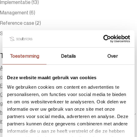
Implementatie
(13)
Management
(6)
Reference case
(2)
Soulbricks news
(10)
Tags
Toestemming
Details
Over
AI
avenue77
co-working
community
community building
coworking
Creatie
Cross-Channel Marketing
diversiteit
Deze website maakt gebruik van cookies
ESG-design
ESG-doelstellingen
futureproof kantoor
We gebruiken cookies om content en advertenties te
Generatiefkloof
generaties op het werk
personaliseren, om functies voor social media te bieden
en om ons websiteverkeer te analyseren. Ook delen we
gezonde werkomgeving
Guest Post
hospitality
informatie over uw gebruik van onze site met onze
hospitality management
Implementatie
implementatie
inclusie
partners voor social media, adverteren en analyse. Deze
innovation
Kantoorinrichting
kennisdeling
management
partners kunnen deze gegevens combineren met andere
marketingtool
meetingcenter
Mobius 2
o-forty
office design
informatie die u aan ze heeft verstrekt of die ze hebben