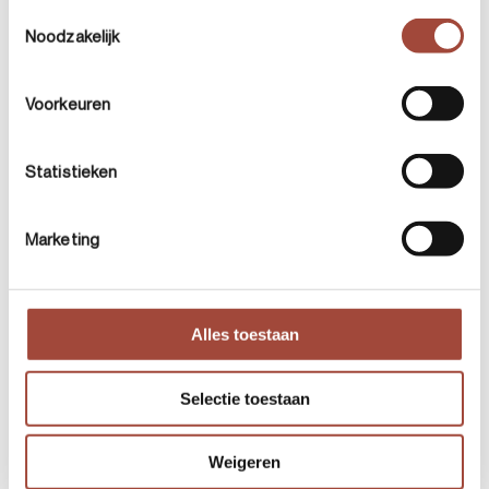
investeringskost en het potentiële
Toestemmingsselectie
rendement voor de ontwikkelaar. Het
Noodzakelijk
resultaat? Een helder en onderbouwd
voorstel dat de verwachtingen van de
Voorkeuren
academische partner respecteert, de
restricties van het wetenschapspark
integreert, en tegelijk een rendabel
Statistieken
exploitatiemodel voor de ontwikkelaar
mogelijk maakt. Deze studie toont hoe
Marketing
Soulbricks waarde creëert in de vroege
analysefase van complexe
vastgoedprojecten, door visie, data en
ontwerp te verbinden tot een coherent
Alles toestaan
geheel.
Selectie toestaan
Tijdlijn:
2025
Weigeren