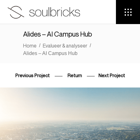
Alides – AI Campus Hub
Home
Evalueer & analyseer
/
/
Alides – AI Campus Hub
Previous Project
Return
Next Project