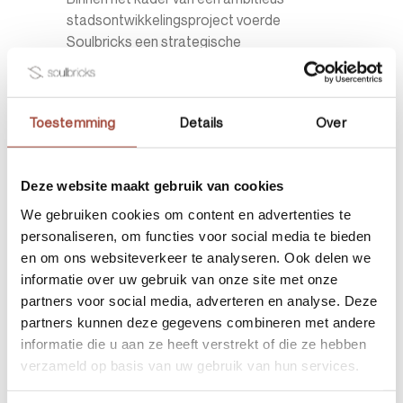
stadsontwikkelingsproject voerde
Soulbricks een strategische
haalbaarheidsstudie uit voor de integratie
van een meet- en coworkiong center in de
pint van de AI Campus Hub, gelegen in het
Toestemming
Details
Over
wetenschapspark van Gent. De studie
werd uitgevoerd in opdracht van de
ontwikkelaar Alides die samenwerkt met
Deze website maakt gebruik van cookies
publieke en academische partners,
waaronder de Universiteit Gent en PMV.
We gebruiken cookies om content en advertenties te
Volgens ons beproefd framework
personaliseren, om functies voor social media te bieden
onderzochten we: - de marktvraag en
en om ons websiteverkeer te analyseren. Ook delen we
positionering binnen een ecosysteem van
informatie over uw gebruik van onze site met onze
AI-startups en scale-ups, - de optimale
partners voor social media, adverteren en analyse. Deze
spaceplanning voor coworking,
partners kunnen deze gegevens combineren met andere
vergaderzalen en private office suites, - het
informatie die u aan ze heeft verstrekt of die ze hebben
dienstenaanbod en de
verzameld op basis van uw gebruik van hun services.
concurrentieanalyse in de regio, - de